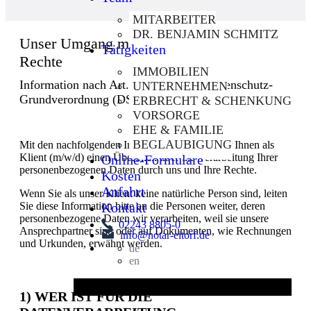
MITARBEITER
DR. BENJAMIN SCHMITZ
Unser Umgang mit Ihren Daten und Ihre
Tätigkeiten
Rechte
IMMOBILIEN
Information nach Art. 13, 14, 21 der Datenschutz-
UNTERNEHMEN
Grundverordnung (DS-GVO)
ERBRECHT & SCHENKUNG
VORSORGE
EHE & FAMILIE
BEGLAUBIGUNG
Mit den nachfolgenden Informationen geben wir Ihnen als
Klient (m/w/d) einen Überblick über die Verarbeitung Ihrer
Online-Formulare
personenbezogenen Daten durch uns und Ihre Rechte.
Kosten
Anfahrt
Wenn Sie als unser Klient keine natürliche Person sind, leiten
Kontakt
Sie diese Information bitte an die Personen weiter, deren
personenbezogene Daten wir verarbeiten, weil sie unsere
02243 8805-0
Ansprechpartner sind oder auf Dokumenten, wie Rechnungen
info@notar-eitorf.de
und Urkunden, erwähnt werden.
de
en
1) WER IST FÜR DIE