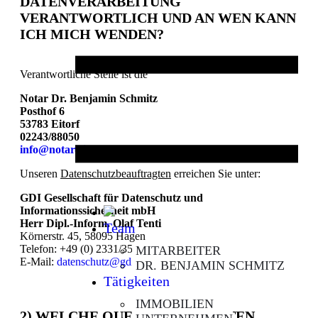
DATENVERARBEITUNG
VERANTWORTLICH UND AN WEN KANN
ICH MICH WENDEN?
Verantwortliche Stelle ist die
Notar Dr. Benjamin Schmitz
Posthof 6
53783 Eitorf
02243/88050
info@notar-eitorf.de
Unseren
Datenschutzbeauftragten
erreichen Sie unter:
GDI Gesellschaft für Datenschutz und
Informationssicherheit mbH
Herr Dipl.-Inform. Olaf Tenti
Team
Körnerstr. 45, 58095 Hagen
Telefon: +49 (0) 2331/356832-0
MITARBEITER
E-Mail:
datenschutz@gdi-mbh.eu
DR. BENJAMIN SCHMITZ
Tätigkeiten
IMMOBILIEN
2) WELCHE QUELLEN UND DATEN